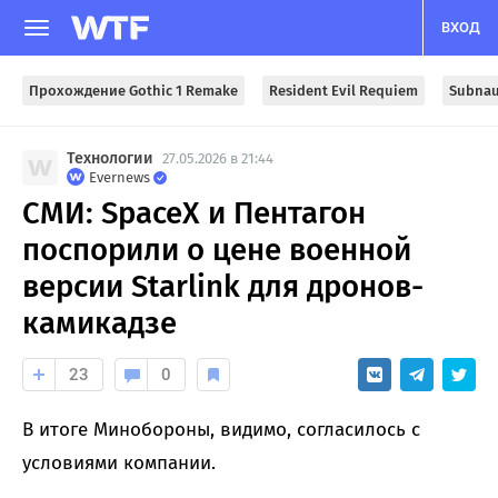
ВХОД
Прохождение Gothic 1 Remake
Resident Evil Requiem
Subnau
Технологии
27.05.2026 в 21:44
Evernews
СМИ: SpaceX и Пентагон
поспорили о цене военной
версии Starlink для дронов-
камикадзе
23
0
В итоге Минобороны, видимо, согласилось с
условиями компании.