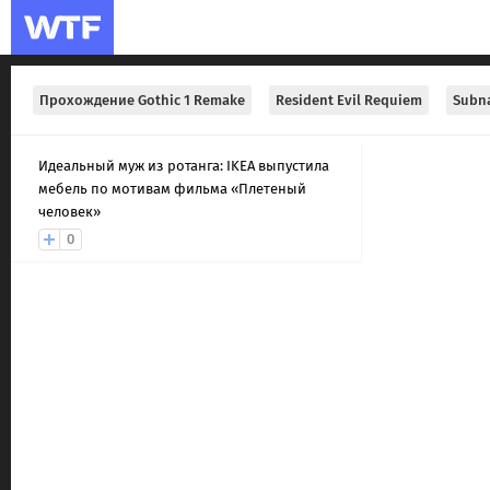
Прохождение Gothic 1 Remake
Resident Evil Requiem
Subna
Идеальный муж из ротанга: IKEA выпустила
мебель по мотивам фильма «Плетеный
человек»
0