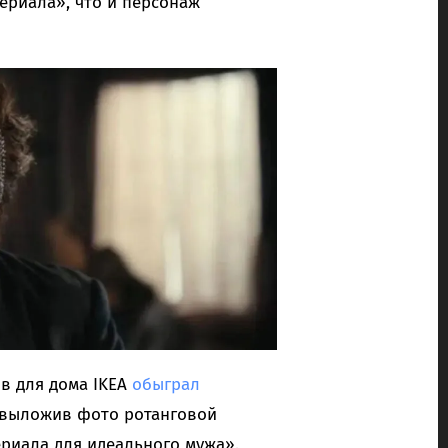
териала», что и персонаж
в для дома IKEA
обыграл
 выложив фото ротанговой
риала для идеального мужа».