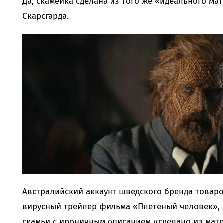
Да, скамейка сделана из того же «идеального ма
Скарсгарда.
Австралийский аккаунт шведского бренда товаро
вирусный трейлер фильма «Плетеный человек»,
скамьи с ироничным описанием «сделано из мате