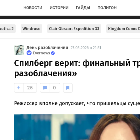
НОВОСТИ
ИСТОРИИ
ГАЙДЫ
ПОЛИГОН
utica 2
Windrose
Clair Obscur: Expedition 33
Kingdom Come: D
День разоблачения
27.05.2026 в 21:51
Evernews
Спилберг верит: финальный т
разоблачения»
25
0
Режиссер вполне допускает, что пришельцы суще