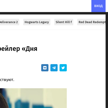
ВХОД
eliverance 2
Hogwarts Legacy
Silent Hill f
Red Dead Redempti
рейлер «Дня
ствуют.