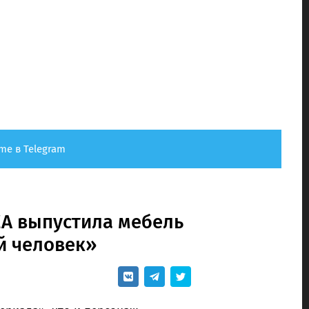
me в Telegram
EA выпустила мебель
й человек»