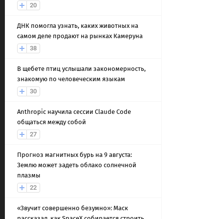
20
ДНК помогла узнать, каких животных на
самом деле продают на рынках Камеруна
38
В щебете птиц услышали закономерность,
знакомую по человеческим языкам
30
Anthropic научила сессии Claude Code
общаться между собой
27
Прогноз магнитных бурь на 9 августа:
Землю может задеть облако солнечной
плазмы
22
«Звучит совершенно безумно»: Маск
рассказал, как SpaceX собирается строить