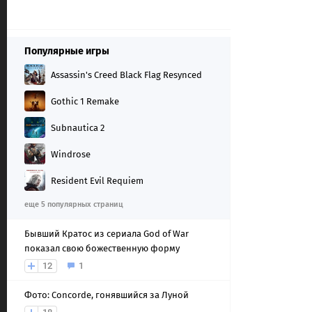
Популярные игры
Assassin's Creed Black Flag Resynced
Gothic 1 Remake
Subnautica 2
Windrose
Resident Evil Requiem
еще 5 популярных страниц
Бывший Кратос из сериала God of War
показал свою божественную форму
12
1
Фото: Concorde, гонявшийся за Луной