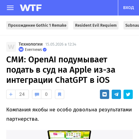
ВХОД
Прохождение Gothic 1 Remake
Resident Evil Requiem
Subnau
Технологии
15.05.2026 в 12:34
Evernews
СМИ: OpenAI подумывает
подать в суд на Apple из-за
интеграции ChatGPT в iOS
24
0
Компания якобы не особо довольна результатами
партнерства.