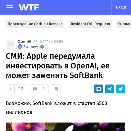
ВХОД
Прохождение Gothic 1 Remake
Resident Evil Requiem
Subnau
OpenAI
01.10.2024 в 09:59
Evernews
СМИ: Apple передумала
инвестировать в OpenAI, ее
может заменить SoftBank
22
1
Возможно, SoftBank вложит в стартап $500
миллионов.