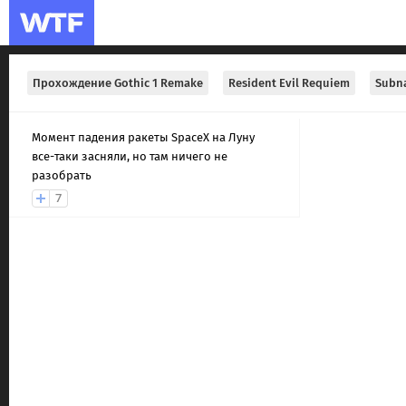
Прохождение Gothic 1 Remake
Resident Evil Requiem
Subna
Момент падения ракеты SpaceX на Луну
все-таки засняли, но там ничего не
разобрать
7