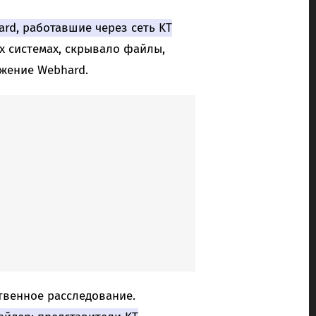
rd, работавшие через сеть KT
х системах, скрывало файлы,
жение Webhard.
твенное расследование.