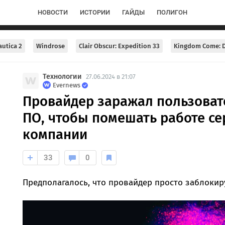
НОВОСТИ
ИСТОРИИ
ГАЙДЫ
ПОЛИГОН
utica 2
Windrose
Clair Obscur: Expedition 33
Kingdom Come: D
Технологии
27.06.2024 в 21:07
Evernews
Провайдер заражал пользова
ПО, чтобы помешать работе се
компании
33
0
Предполагалось, что провайдер просто заблокир