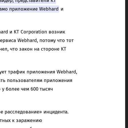
йдер; представители KT
само приложение Webhard
и
ard и KT Corporation возник
ервиса Webhard, потому что тот
чел, что закон на стороне KT
рует трафик приложения Webhard,
лать пользователям приложения
 у более чем 600 тысяч
 расследование» инцидента.
стных к заражению