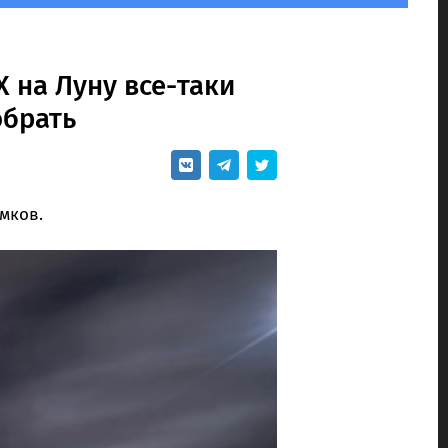
 на Луну все-таки
обрать
мков.