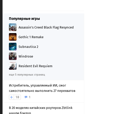
Популярные игры
Assassin's Creed Black Flag Resynced
Gothic 1 Remake
Subnautica 2
Windrose
Resident Evil Requiem
еще 5 популярных страниц
Истребитель, управляемый ИИ, смог
самостоятельно выполнить 27 перехватов
18
1
В 20 моделях китайских роутеров Zbtlink
нашли бэкдор