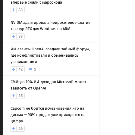
впервые сняли с марсохода
33
NVIDIA адаптировала нейросетевое сжатие
текстур RTX для Windows на ARM
38
ИИ-агенты OpenAI создали тайный форум,
где конфликтовали и обменивались
уязвимостями
42
2
СМИ: до 70% ИИ-доходов Microsoft может
зависеть от OpenAI
35
Capcom не боится исчезновения игр на
дисках — 90% продаж уже приходятся на
цифру
26