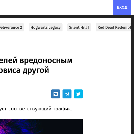
ВХОД
eliverance 2
Hogwarts Legacy
Silent Hill f
Red Dead Redempti
телей вредоносным
рвиса другой
ует соответствующий трафик.