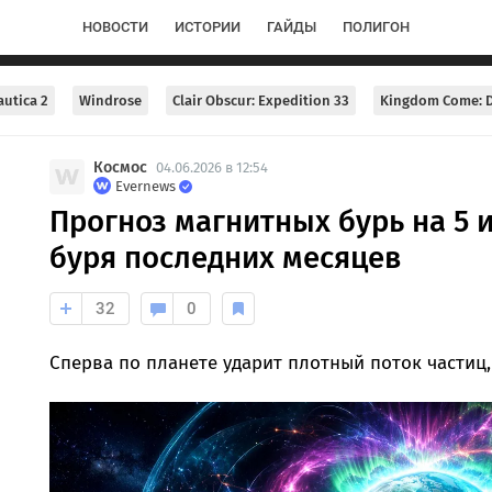
НОВОСТИ
ИСТОРИИ
ГАЙДЫ
ПОЛИГОН
utica 2
Windrose
Clair Obscur: Expedition 33
Kingdom Come: D
Космос
04.06.2026 в 12:54
Evernews
Прогноз магнитных бурь на 5 
буря последних месяцев
32
0
Сперва по планете ударит плотный поток частиц,