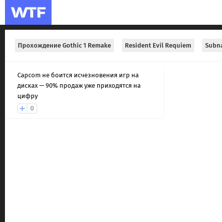
Прохождение Gothic 1 Remake
Resident Evil Requiem
Subna
Capcom не боится исчезновения игр на
дисках — 90% продаж уже приходятся на
цифру
0