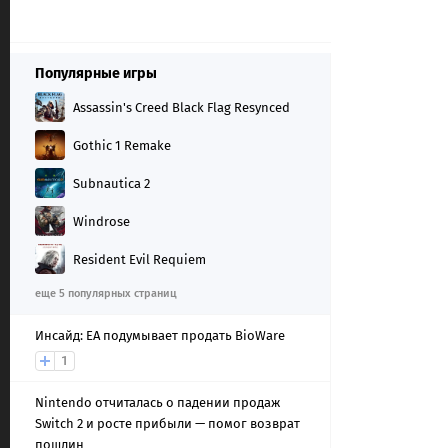
Популярные игры
Assassin's Creed Black Flag Resynced
Gothic 1 Remake
Subnautica 2
Windrose
Resident Evil Requiem
еще 5 популярных страниц
Инсайд: EA подумывает продать BioWare
1
Nintendo отчиталась о падении продаж
Switch 2 и росте прибыли — помог возврат
пошлин