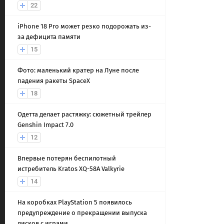
22
iPhone 18 Pro может резко подорожать из-
за дефицита памяти
15
Фото: маленький кратер на Луне после
падения ракеты SpaceX
18
Одетта делает растяжку: сюжетный трейлер
Genshin Impact 7.0
12
Впервые потерян беспилотный
истребитель Kratos XQ-58A Valkyrie
14
На коробках PlayStation 5 появилось
предупреждение о прекращении выпуска
дисков с играми