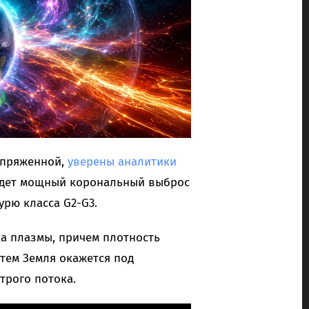
апряженной,
уверены
аналитики
ойдет мощный корональный выброс
урю класса G2-G3.
ка плазмы, причем плотность
атем Земля окажется под
трого потока.