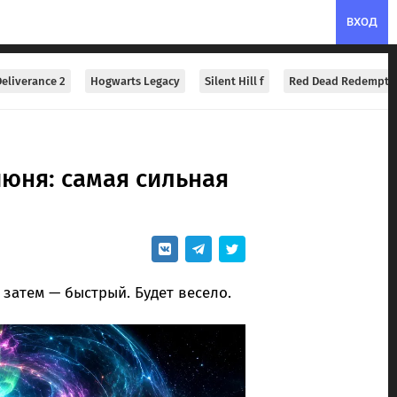
ВХОД
eliverance 2
Hogwarts Legacy
Silent Hill f
Red Dead Redempti
июня: самая сильная
 затем — быстрый. Будет весело.