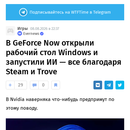
Подписывайтесь на WTFTime в Telegram
Игры
08.08.2026 в 22:37
Evernews
В GeForce Now открыли
рабочий стол Windows и
запустили ИИ — все благодаря
Steam и Trove
29
0
В Nvidia наверняка что-нибудь предпримут по
этому поводу.