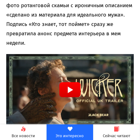
фото ротанговой скамьи с ироничным описанием
«сделано из материала для идеального мужа».
Подпись «Кто знает, тот поймет» сразу же
превратила анонс предмета интерьера в мем
недели.
Все началось с трейлера, в котором персонаж
Все новости
Это интересно
Сейчас читают