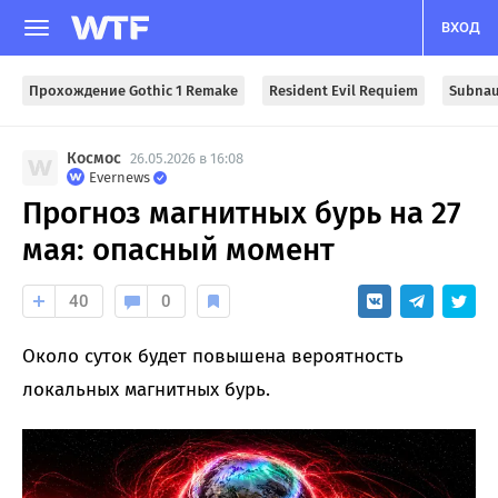
ВХОД
Прохождение Gothic 1 Remake
Resident Evil Requiem
Subnau
Космос
26.05.2026 в 16:08
Evernews
Прогноз магнитных бурь на 27
мая: опасный момент
40
0
Около суток будет повышена вероятность
локальных магнитных бурь.