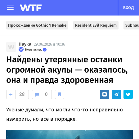
ВХОД
Прохождение Gothic 1 Remake
Resident Evil Requiem
Subnau
Наука
29.06.2026 в 10:36
Evernews
Найдены утерянные останки
огромной акулы — оказалось,
она и правда здоровенная
28
0
Ученые думали, что могли что-то неправильно
измерить, но все в порядке.