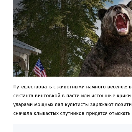
Путешествовать с животными намного веселее: в
сектанта винтовкой в пасти или истошные крики
ударами мощных лап культисты заряжают позитив
сначала клыкастых спутников придется отыскать 