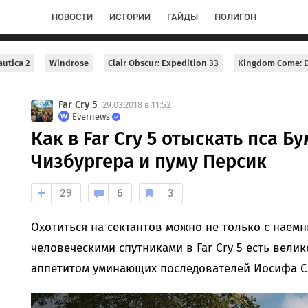
НОВОСТИ
ИСТОРИИ
ГАЙДЫ
ПОЛИГОН
utica 2
Windrose
Clair Obscur: Expedition 33
Kingdom Come: D
Far Cry 5
29.03.2018 в 11:52
Evernews
Как в Far Cry 5 отыскать пса Б
Чизбургера и пуму Персик
29
6
3
Охотиться на сектантов можно не только с наем
человеческими спутниками в Far Cry 5 есть вели
аппетитом уминающих последователей Иосифа С