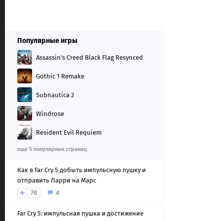
Популярные игры
Assassin's Creed Black Flag Resynced
Gothic 1 Remake
Subnautica 2
Windrose
Resident Evil Requiem
еще 5 популярных страниц
Как в Far Cry 5 добыть импульсную пушку и
отправить Ларри на Марс
78
4
Far Cry 5: импульсная пушка и достижение