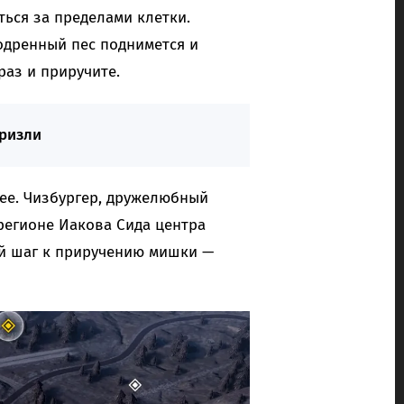
ься за пределами клетки.
одренный пес поднимется и
раз и приручите.
гризли
нее. Чизбургер, дружелюбный
регионе Иакова Сида центра
ый шаг к приручению мишки —