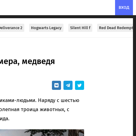
ВХОД
eliverance 2
Hogwarts Legacy
Silent Hill f
Red Dead Redempti
умера, медведя
никами-людьми. Наряду с шестью
колепная троица животных, с
ида.