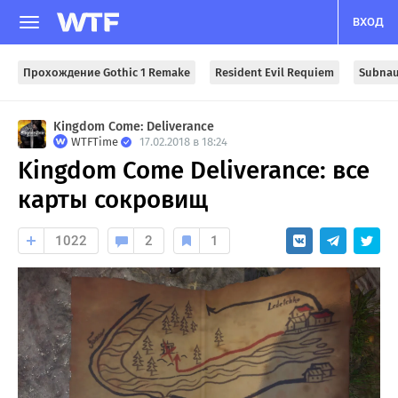
ВХОД
Прохождение Gothic 1 Remake
Resident Evil Requiem
Subnau
Kingdom Come: Deliverance
WTFTime
17.02.2018 в 18:24
Kingdom Come Deliverance: все
карты сокровищ
1022
2
1