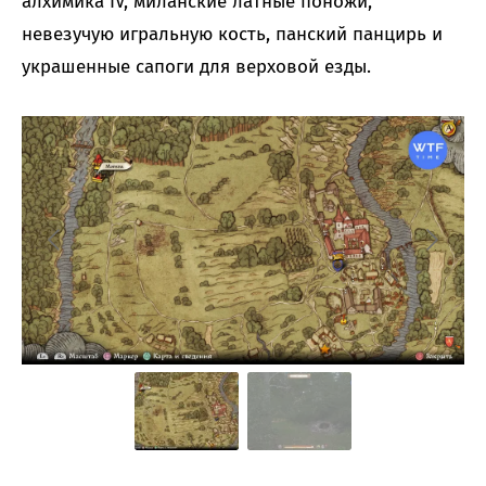
алхимика IV, миланские латные поножи,
невезучую игральную кость, панский панцирь и
украшенные сапоги для верховой езды.