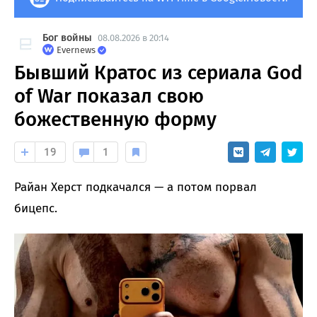
Бог войны
08.08.2026 в 20:14
Evernews
Бывший Кратос из сериала God
of War показал свою
божественную форму
19
1
Райан Херст подкачался — а потом порвал
бицепс.