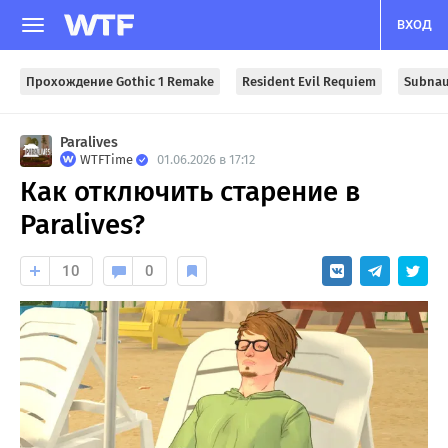
ВХОД
Прохождение Gothic 1 Remake
Resident Evil Requiem
Subnau
Paralives
WTFTime
01.06.2026 в 17:12
Как отключить старение в
Paralives?
10
0