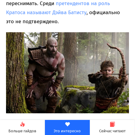
переснимать. Среди
претендентов на роль
Кратоса называют Дэйва Батисту
, официально
это не подтверждено.
Дата премьеры сериала God of War не объявлена.
Больше гайдов
Это интересно
Сейчас читают
Сериал получит как минимум два сезона.