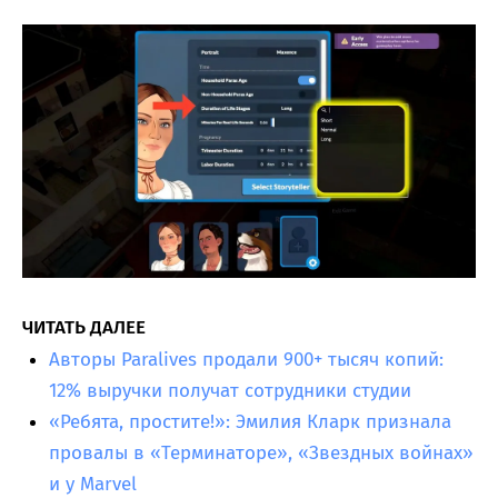
ЧИТАТЬ ДАЛЕЕ
Авторы Paralives продали 900+ тысяч копий:
12% выручки получат сотрудники студии
«Ребята, простите!»: Эмилия Кларк признала
провалы в «Терминаторе», «Звездных войнах»
и у Marvel