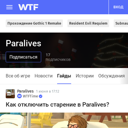
ВХОД
Прохождение Gothic 1 Remake
Resident Evil Requiem
Subnau
Paralives
17
подписчиков
Все об игре
Новости
Гайды
Истории
Обсуждения
Paralives
1 июня в 17:12
WTFTime
Как отключить старение в Paralives?