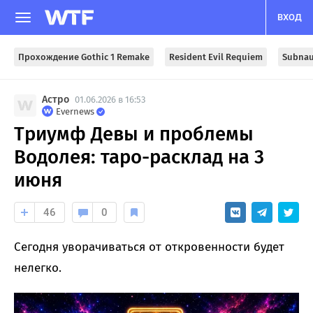
ВХОД
Прохождение Gothic 1 Remake
Resident Evil Requiem
Subnau
Астро
01.06.2026 в 16:53
Evernews
Триумф Девы и проблемы
Водолея: таро-расклад на 3
июня
46
0
Сегодня уворачиваться от откровенности будет
нелегко.