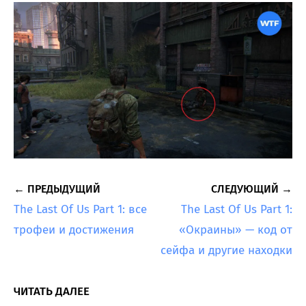
← ПРЕДЫДУЩИЙ
СЛЕДУЮЩИЙ →
The Last Of Us Part 1: все
The Last Of Us Part 1:
трофеи и достижения
«Окраины» — код от
сейфа и другие находки
ЧИТАТЬ ДАЛЕЕ