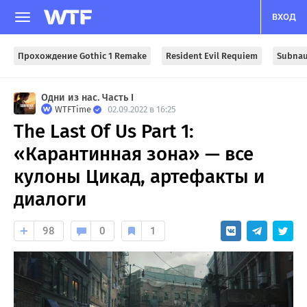
ВХОД
Прохождение Gothic 1 Remake
Resident Evil Requiem
Subnau
Одни из нас. Часть I
WTFTime
02.09.2022 в 16:25
The Last Of Us Part 1:
«Карантинная зона» — все
кулоны Цикад, артефакты и
диалоги
98
0
1