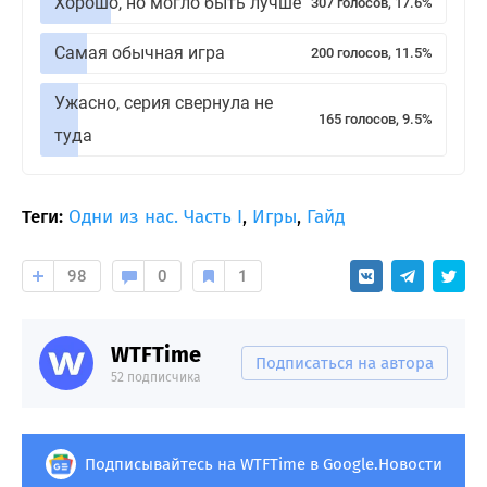
Хорошо, но могло быть лучше
307 голосов, 17.6%
Самая обычная игра
200 голосов, 11.5%
Ужасно, серия свернула не
165 голосов, 9.5%
туда
Теги:
Одни из нас. Часть I
,
Игры
,
Гайд
98
0
1
WTFTime
Подписаться на автора
52 подписчика
Подписывайтесь на WTFTime в Google.Новости