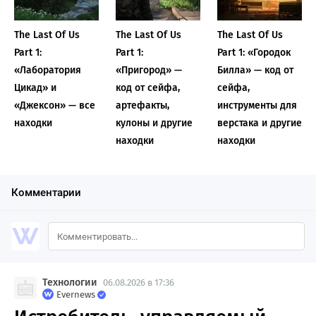
The Last Of Us
The Last Of Us
The Last Of Us
Part 1:
Part 1:
Part 1: «Городок
«Лаборатория
«Пригород» —
Билла» — код от
Цикад» и
код от сейфа,
сейфа,
«Джексон» — все
артефакты,
инструменты для
находки
кулоны и другие
верстака и другие
находки
находки
Комментарии
Технологии
06.08.2026 в 17:36
Evernews