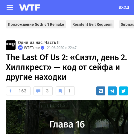
ВХОД
Прохождение Gothic 1 Remake
Resident Evil Requiem
Subnau
Одни из нас. Часть II
WTFTime
21.06.2020 в 22:47
The Last Of Us 2: «Сиэтл, день 2.
Хиллкрест» — код от сейфа и
другие находки
163
3
1