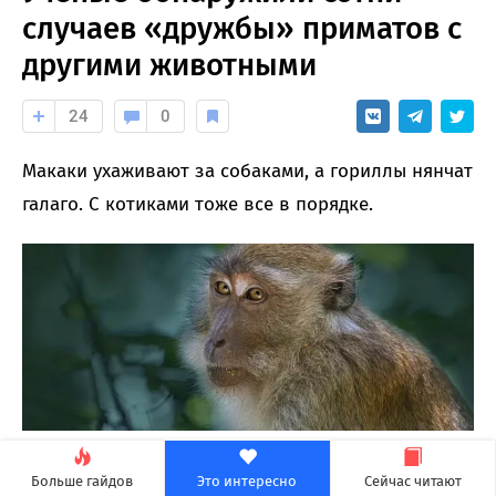
случаев «дружбы» приматов с
другими животными
24
0
Макаки ухаживают за собаками, а гориллы нянчат
галаго. С котиками тоже все в порядке.
Приматы способны не только мирно
Больше гайдов
Это интересно
Сейчас читают