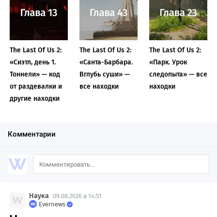
The Last Of Us 2:
The Last Of Us 2:
The Last Of Us 2:
«Сиэтл, день 1.
«Санта-Барбара.
«Парк. Урок
Тоннели» — код
Вглубь суши» —
следопыта» — все
от раздевалки и
все находки
находки
другие находки
Комментарии
Наука
09.08.2026 в 14:51
Evernews