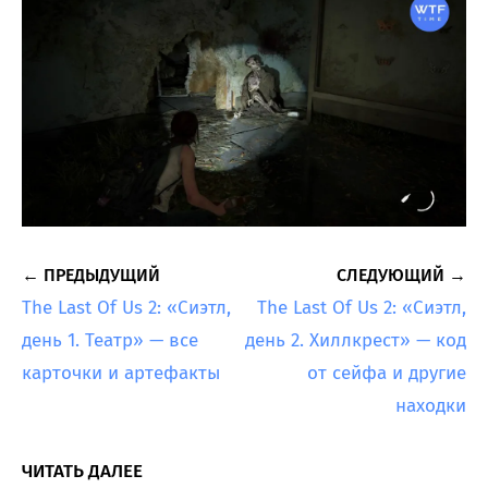
← ПРЕДЫДУЩИЙ
СЛЕДУЮЩИЙ →
The Last Of Us 2: «Сиэтл,
The Last Of Us 2: «Сиэтл,
день 1. Театр» — все
день 2. Хиллкрест» — код
карточки и артефакты
от сейфа и другие
находки
ЧИТАТЬ ДАЛЕЕ