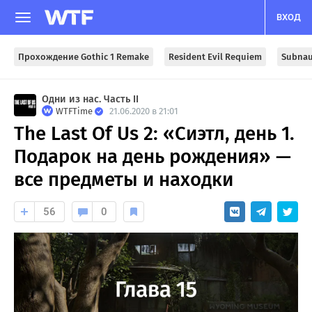
ВХОД
Прохождение Gothic 1 Remake
Resident Evil Requiem
Subnau
Одни из нас. Часть II
WTFTime
21.06.2020 в 21:01
The Last Of Us 2: «Сиэтл, день 1.
Подарок на день рождения» —
все предметы и находки
56
0