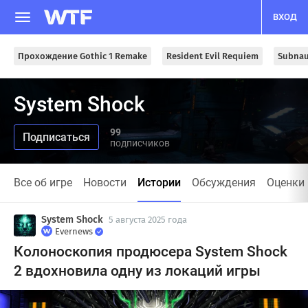
ВХОД
Прохождение Gothic 1 Remake
Resident Evil Requiem
Subnau
System Shock
99
подписчиков
Все об игре
Новости
Истории
Обсуждения
Оценки
System Shock
5 августа 2025 года
Evernews
Колоноскопия продюсера System Shock
2 вдохновила одну из локаций игры