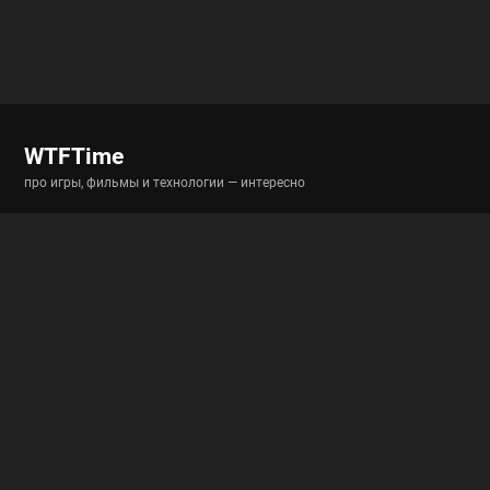
WTFTime
про игры, фильмы и технологии — интересно
Разделы
Новости
Истории
Гайды
Полигон
Полезные ссылки
RSS-новости
RSS-статьи
Архив
Архив вики