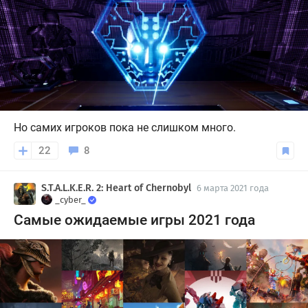
Но самих игроков пока не слишком много.
22
8
S.T.A.L.K.E.R. 2: Heart of Chernobyl
6 марта 2021 года
_cyber_
Самые ожидаемые игры 2021 года