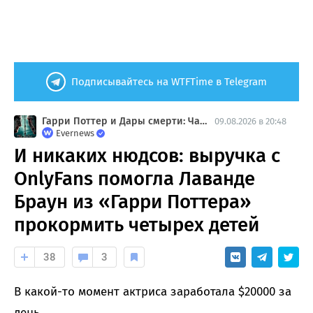
Подписывайтесь на WTFTime в Telegram
Гарри Поттер и Дары смерти: Часть 2
09.08.2026 в 20:48
Evernews
И никаких нюдсов: выручка с
OnlyFans помогла Лаванде
Браун из «Гарри Поттера»
прокормить четырех детей
38
3
В какой-то момент актриса заработала $20000 за
день.