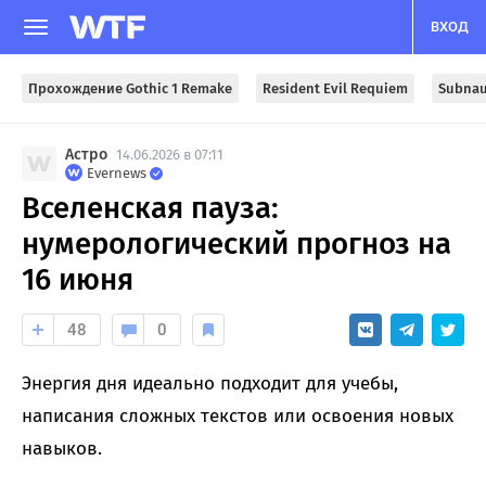
ВХОД
Прохождение Gothic 1 Remake
Resident Evil Requiem
Subnau
Астро
14.06.2026 в 07:11
Evernews
Вселенская пауза:
нумерологический прогноз на
16 июня
48
0
Энергия дня идеально подходит для учебы,
написания сложных текстов или освоения новых
навыков.