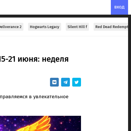
ВХОД
eliverance 2
Hogwarts Legacy
Silent Hill f
Red Dead Redempti
5-21 июня: неделя
тправляемся в увлекательное