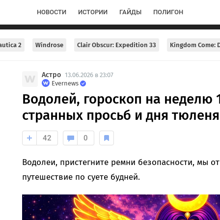
НОВОСТИ
ИСТОРИИ
ГАЙДЫ
ПОЛИГОН
utica 2
Windrose
Clair Obscur: Expedition 33
Kingdom Come: D
Астро
13.06.2026 в 23:07
Evernews
Водолей, гороскоп на неделю 1
странных просьб и дня тюленя
42
0
Водолеи, пристегните ремни безопасности, мы о
путешествие по суете будней.