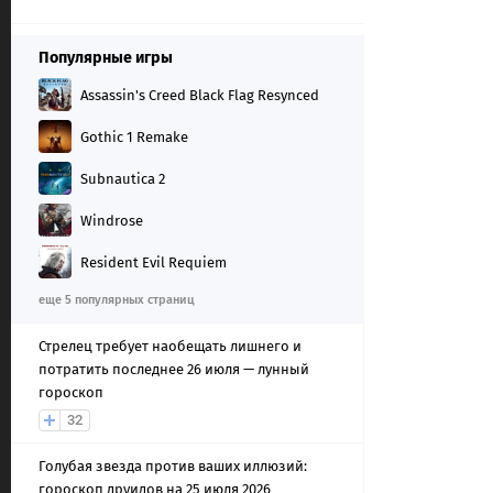
Популярные игры
Assassin's Creed Black Flag Resynced
Gothic 1 Remake
Subnautica 2
Windrose
Resident Evil Requiem
еще 5 популярных страниц
Стрелец требует наобещать лишнего и
потратить последнее 26 июля — лунный
гороскоп
32
Голубая звезда против ваших иллюзий:
гороскоп друидов на 25 июля 2026