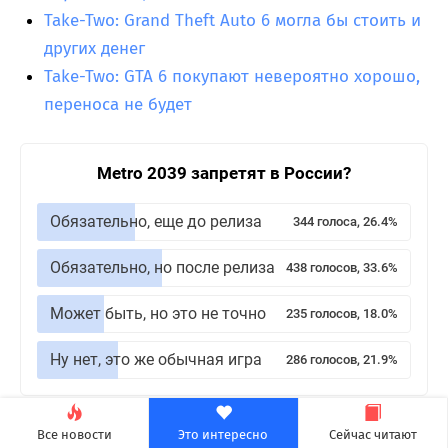
Take-Two: Grand Theft Auto 6 могла бы стоить и
других денег
Take-Two: GTA 6 покупают невероятно хорошо,
переноса не будет
Metro 2039 запретят в России?
Обязательно, еще до релиза
344 голоса, 26.4%
Обязательно, но после релиза
438 голосов, 33.6%
Может быть, но это не точно
235 голосов, 18.0%
Ну нет, это же обычная игра
286 голосов, 21.9%
Теги:
Grand Theft Auto 6
,
Игры
Все новости
Это интересно
Сейчас читают