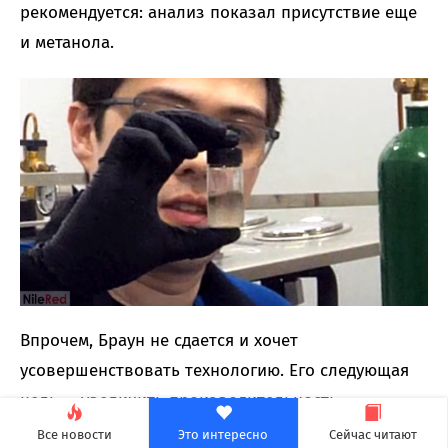
рекомендуется: анализ показал присутствие еще
и метанола.
Впрочем, Браун не сдается и хочет
усовершенствовать технологию. Его следующая
цель — увеличить производительность
самогонного аппарата настолько, чтобы получить
Все новости
Это интересно
Сейчас читают