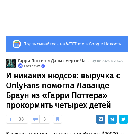
Подписывайтесь на WTFTime в Google.Новости
Гарри Поттер и Дары смерти: Часть 2
09.08.2026 в 20:48
Evernews
И никаких нюдсов: выручка с
OnlyFans помогла Лаванде
Браун из «Гарри Поттера»
прокормить четырех детей
38
3
В какой-то момент актриса заработала $20000 за