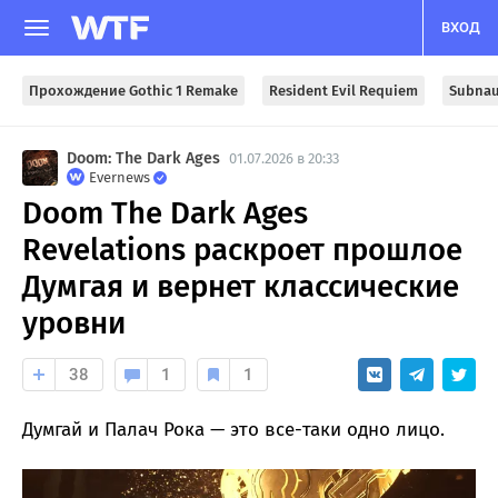
ВХОД
Прохождение Gothic 1 Remake
Resident Evil Requiem
Subnau
Doom: The Dark Ages
01.07.2026 в 20:33
Evernews
Doom The Dark Ages
Revelations раскроет прошлое
Думгая и вернет классические
уровни
38
1
1
Думгай и Палач Рока — это все-таки одно лицо.