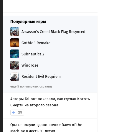
Популярные игры
Assassin's Creed Black Flag Resynced
Gothic 1 Remake
Subnautica 2
Windrose
Resident Evil Requiem
еще 5 популярных страниц
Авторы Fallout показали, как сделан Коготь
Смерти из второго сезона
39
Quake получил дополнение Dawn of the
Machine в честь 30-летия