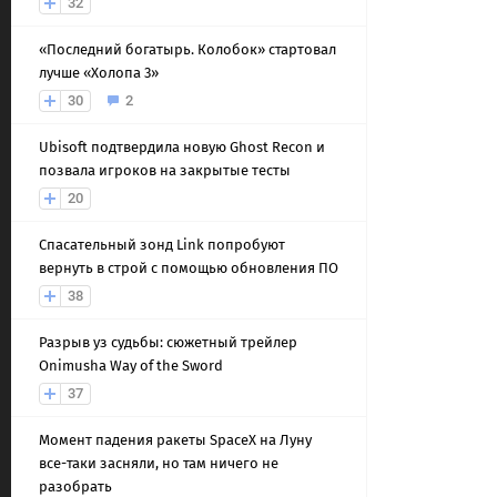
32
«Последний богатырь. Колобок» стартовал
лучше «Холопа 3»
30
2
Ubisoft подтвердила новую Ghost Recon и
позвала игроков на закрытые тесты
20
Спасательный зонд Link попробуют
вернуть в строй с помощью обновления ПО
38
Разрыв уз судьбы: сюжетный трейлер
Onimusha Way of the Sword
37
Момент падения ракеты SpaceX на Луну
все-таки засняли, но там ничего не
разобрать