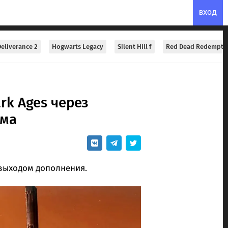
ВХОД
eliverance 2
Hogwarts Legacy
Silent Hill f
Red Dead Redempti
rk Ages через
ома
выходом дополнения.