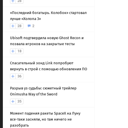
28
«Последний богатырь. Колобок» стартовал
лучше «Холопа 3»
28
2
Ubisoft подтвердила новую Ghost Recon и
позвала игроков на закрытые тесты
18
Спасательный зонд Link попробуют
вернуть в строй с помощью обновления ПО
36
Разрыв уз судьбы: сюжетный трейлер
Onimusha Way of the Sword
35
Момент падения ракеты SpaceX на Луну
все-таки засняли, но там ничего не
разобрать