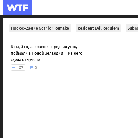
Прохождение Gothic 1 Remake
Resident Evil Requiem
Subna
Кота, 3 года жравшего редких уток,
поймали в Новой Зеландии — из него
сделают чучело
29
5