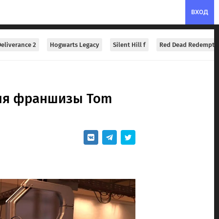
ВХОД
eliverance 2
Hogwarts Legacy
Silent Hill f
Red Dead Redempti
для франшизы Tom