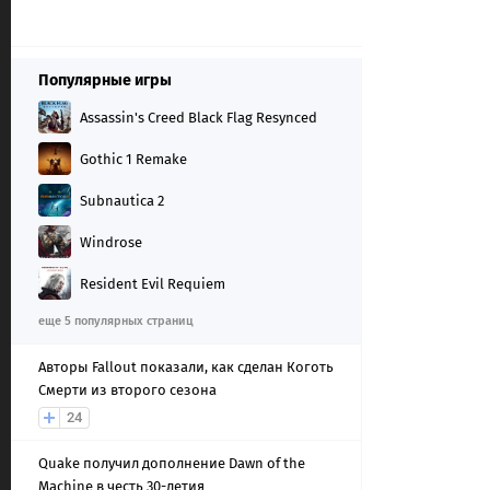
Популярные игры
Assassin's Creed Black Flag Resynced
Gothic 1 Remake
Subnautica 2
Windrose
Resident Evil Requiem
еще 5 популярных страниц
Авторы Fallout показали, как сделан Коготь
Смерти из второго сезона
24
Quake получил дополнение Dawn of the
Machine в честь 30-летия