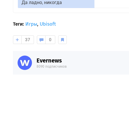
Да ладно, никогда
Теги:
Игры
,
Ubisoft
37
0
Evernews
8090 подписчиков