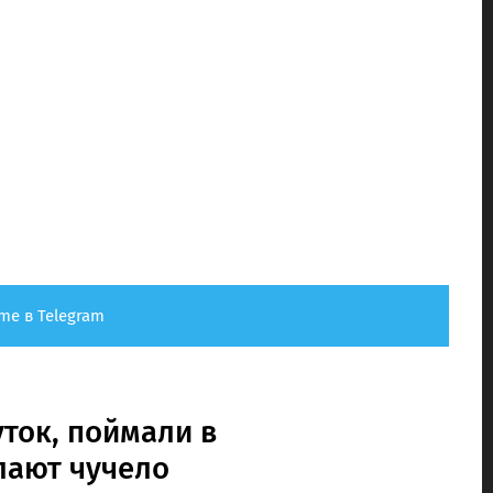
me в Telegram
уток, поймали в
лают чучело