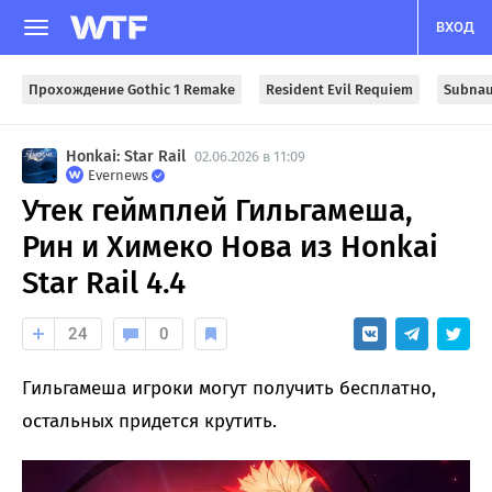
ВХОД
Прохождение Gothic 1 Remake
Resident Evil Requiem
Subnau
Honkai: Star Rail
02.06.2026 в 11:09
Evernews
Утек геймплей Гильгамеша,
Рин и Химеко Нова из Honkai
Star Rail 4.4
24
0
Гильгамеша игроки могут получить бесплатно,
остальных придется крутить.