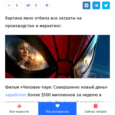
8
0
Картина явно отбила все затраты на
производство и маркетинг.
Фильм «Человек-паук: Совершенно новый день»
заработал
более $500 миллионов за неделю в
американском прокате. Это лучший результат в
истории рынка — еще ни одной картине не
Все новости
Это интересно
Сейчас читают