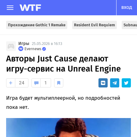
ВХОД
Прохождение Gothic 1 Remake
Resident Evil Requiem
Subnau
Игры
25.05.2026 в 16:13
Evernews
Авторы Just Cause делают
игру-сервис на Unreal Engine
24
1
Игра будет мультиплеерной, но подробностей
пока нет.