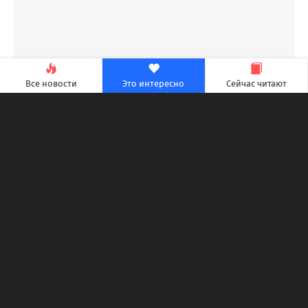
Все новости
Это интересно
Сейчас читают
Кроме того, обещают традиционный рассказ о
событиях обновления 4.5 и набор промокодов.
Насчет возможных сюрпризов разработчики
ничего не говорят.
Обновление 4.5 для Honkai: Star Rail выйдет в
конце августа.