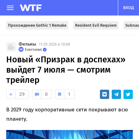
ВХОД
Прохождение Gothic 1 Remake
Resident Evil Requiem
Subnau
Фильмы
11.05.2026 в 10:08
Evernews
Новый «Призрак в доспехах»
выйдет 7 июля — смотрим
трейлер
29
0
1
В 2029 году корпоративные сети покрывают всю
планету.