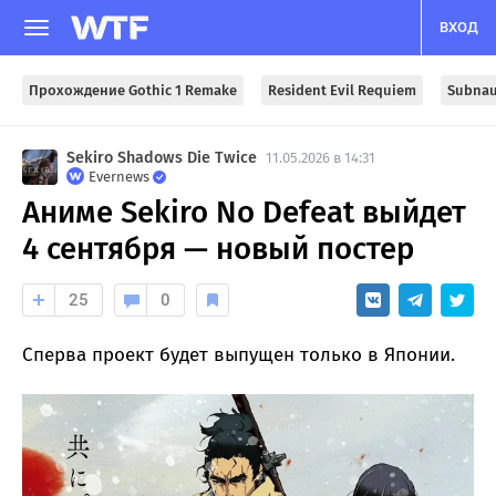
ВХОД
Прохождение Gothic 1 Remake
Resident Evil Requiem
Subnau
Sekiro Shadows Die Twice
11.05.2026 в 14:31
Evernews
Аниме Sekiro No Defeat выйдет
4 сентября — новый постер
25
0
Сперва проект будет выпущен только в Японии.