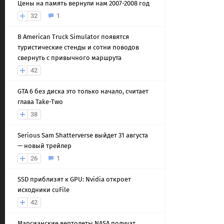
Цены на память вернули нам 2007-2008 год
32
1
В American Truck Simulator появятся
туристические стенды и сотни поводов
свернуть с привычного маршрута
42
GTA 6 без диска это только начало, считает
глава Take-Two
38
Serious Sam Shatterverse выйдет 31 августа
— новый трейлер
26
1
SSD приблизят к GPU: Nvidia откроет
исходники cuFile
42
Марсианские вертолеты NASA получат