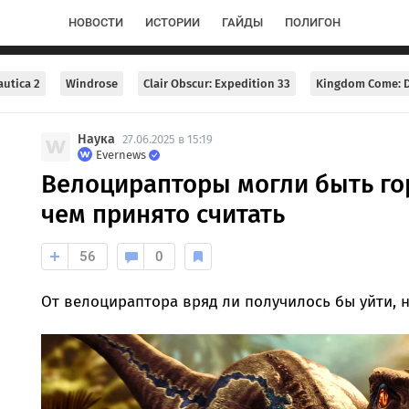
НОВОСТИ
ИСТОРИИ
ГАЙДЫ
ПОЛИГОН
utica 2
Windrose
Clair Obscur: Expedition 33
Kingdom Come: D
Наука
27.06.2025 в 15:19
Evernews
Велоцирапторы могли быть го
чем принято считать
56
0
От велоцираптора вряд ли получилось бы уйти, н