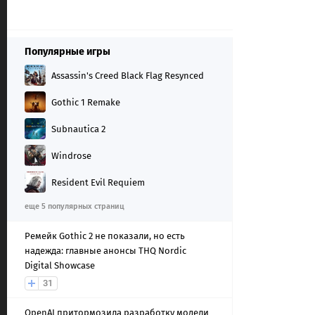
Популярные игры
Assassin's Creed Black Flag Resynced
Gothic 1 Remake
Subnautica 2
Windrose
Resident Evil Requiem
еще 5 популярных страниц
Ремейк Gothic 2 не показали, но есть
надежда: главные анонсы THQ Nordic
Digital Showcase
31
OpenAI притормозила разработку модели