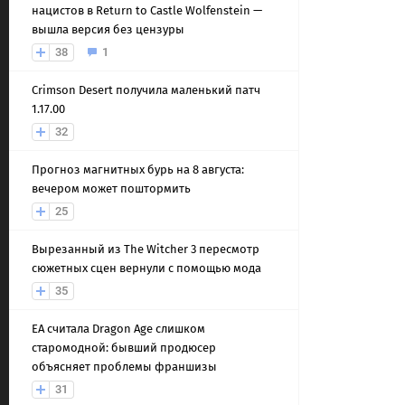
нацистов в Return to Castle Wolfenstein —
вышла версия без цензуры
38
1
Crimson Desert получила маленький патч
1.17.00
32
Прогноз магнитных бурь на 8 августа:
вечером может поштормить
25
Вырезанный из The Witcher 3 пересмотр
сюжетных сцен вернули с помощью мода
35
EA считала Dragon Age слишком
старомодной: бывший продюсер
объясняет проблемы франшизы
31