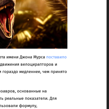
ета имени Джона Мурса
поставило
едвижения велоцирапторов и
и гораздо медленнее, чем принято
озавров, основанные на
ь реальные показатели. Для
льзовали формулу,