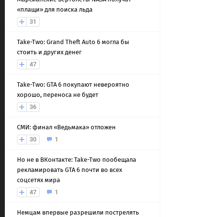
«плащи» для поиска льда
31
Take-Two: Grand Theft Auto 6 могла бы
стоить и других денег
47
Take-Two: GTA 6 покупают невероятно
хорошо, переноса не будет
36
СМИ: финал «Ведьмака» отложен
30
1
Но не в ВКонтакте: Take-Two пообещала
рекламировать GTA 6 почти во всех
соцсетях мира
47
1
Немцам впервые разрешили пострелять