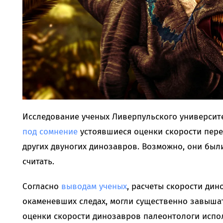
Исследование ученых Ливерпульского университ
под сомнение
устоявшиеся оценки скорости пер
других двуногих динозавров. Возможно, они был
считать.
Согласно
выводам ученых
, расчеты скорости дин
окаменевших следах, могли существенно завышат
оценки скорости динозавров палеонтологи испо