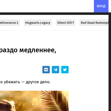
ВХОД
eliverance 2
Hogwarts Legacy
Silent Hill f
Red Dead Redempti
раздо медленнее,
о убежать — другое дело.