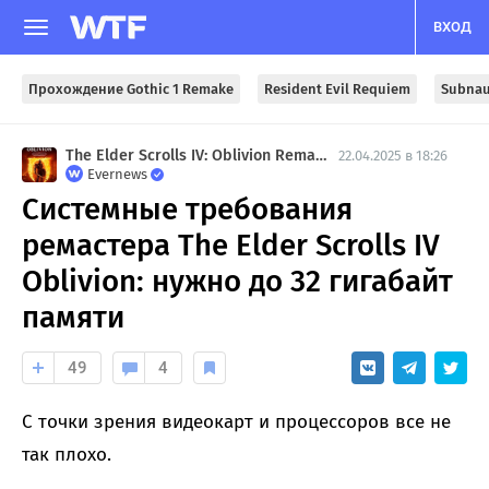
ВХОД
Прохождение Gothic 1 Remake
Resident Evil Requiem
Subnau
The Elder Scrolls IV: Oblivion Remastered
22.04.2025 в 18:26
Evernews
Системные требования
ремастера The Elder Scrolls IV
Oblivion: нужно до 32 гигабайт
памяти
49
4
С точки зрения видеокарт и процессоров все не
так плохо.