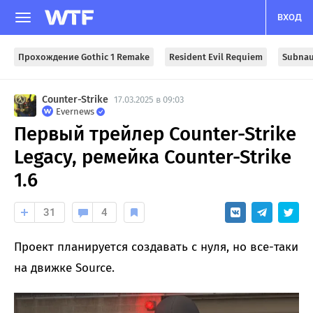
ВХОД
Прохождение Gothic 1 Remake
Resident Evil Requiem
Subnau
Counter-Strike
17.03.2025 в 09:03
Evernews
Первый трейлер Counter-Strike
Legacy, ремейка Counter-Strike
1.6
31
4
Проект планируется создавать с нуля, но все-таки
на движке Source.