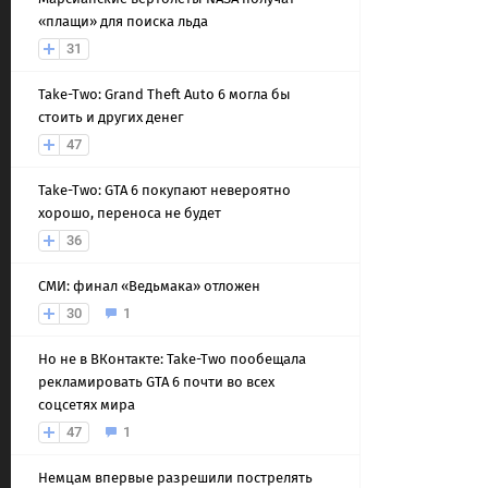
«плащи» для поиска льда
31
Take-Two: Grand Theft Auto 6 могла бы
стоить и других денег
47
Take-Two: GTA 6 покупают невероятно
хорошо, переноса не будет
36
СМИ: финал «Ведьмака» отложен
30
1
Но не в ВКонтакте: Take-Two пообещала
рекламировать GTA 6 почти во всех
соцсетях мира
47
1
Немцам впервые разрешили пострелять