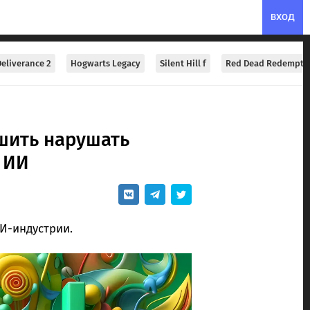
ВХОД
eliverance 2
Hogwarts Legacy
Silent Hill f
Red Dead Redempti
шить нарушать
 ИИ
И-индустрии.