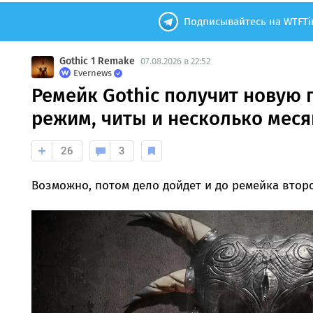
Подписывайтесь на WTFTi
Gothic 1 Remake
07.08.2026 в 22:52
Evernews
Ремейк Gothic получит новую 
режим, читы и несколько мес
26
3
Возможно, потом дело дойдет и до ремейка второ