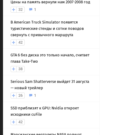
Цены на память вернули нам 2007-2008 год
32
1
В American Truck Simulator появятся
туристические стенды и сотни поводов
свернуть с привычного маршрута
42
GTA 6 без диска это только начало, считает
глава Take-Two
38
Serious Sam Shatterverse выйдет 31 августа
— новый трейлер
26
1
SSD приблизят к GPU: Nvidia откроет
исходники cuFile
42
Марсианские вертолеты NASA получат