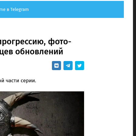
me в Telegram
прогрессию, фото-
яцев обновлений
й части серии.