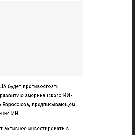
США будет противостоять
 развитию американского ИИ-
ве Евросоюза, предписывающем
ения ИИ.
ут активнее инвестировать в