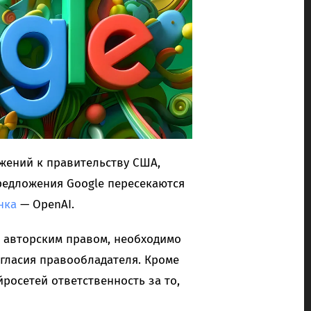
жений к правительству США,
редложения Google пересекаются
нка
— OpenAI.
й авторским правом, необходимо
гласия правообладателя. Кроме
йросетей ответственность за то,