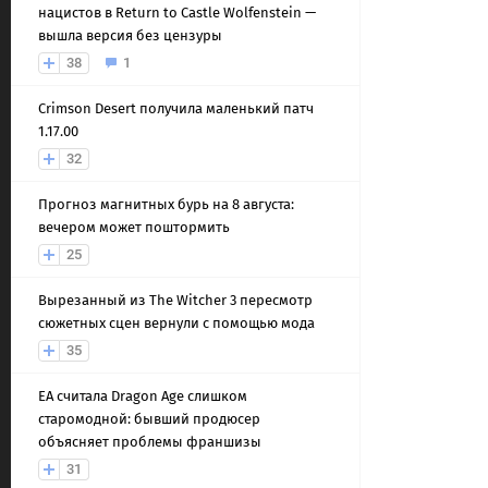
нацистов в Return to Castle Wolfenstein —
вышла версия без цензуры
38
1
Crimson Desert получила маленький патч
1.17.00
32
Прогноз магнитных бурь на 8 августа:
вечером может поштормить
25
Вырезанный из The Witcher 3 пересмотр
сюжетных сцен вернули с помощью мода
35
EA считала Dragon Age слишком
старомодной: бывший продюсер
объясняет проблемы франшизы
31