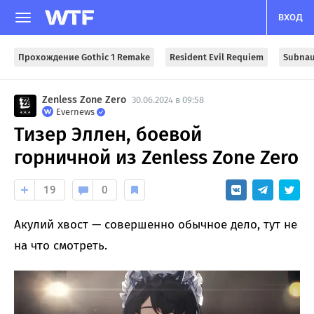
ВХОД
Прохождение Gothic 1 Remake
Resident Evil Requiem
Subnau
Zenless Zone Zero
30.06.2024 в 09:58
Evernews
Тизер Эллен, боевой
горничной из Zenless Zone Zero
19
0
Акулий хвост — совершенно обычное дело, тут не
на что смотреть.