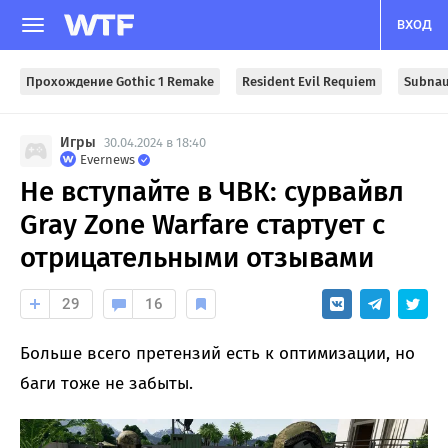
ВХОД
Прохождение Gothic 1 Remake
Resident Evil Requiem
Subnau
Игры
30.04.2024 в 18:40
Evernews
Не вступайте в ЧВК: сурвайвл
Gray Zone Warfare стартует с
отрицательными отзывами
29
16
Больше всего претензий есть к оптимизации, но
баги тоже не забыты.