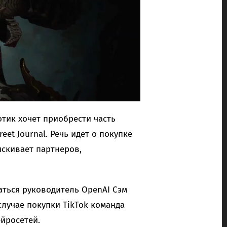
отик хочет приобрести часть
eet Journal. Речь идет о покупке
ыскивает партнеров,
аться руководитель OpenAI Сэм
случае покупки TikTok команда
йросетей.