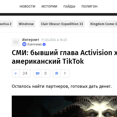
НОВОСТИ
ИСТОРИИ
ГАЙДЫ
ПОЛИГОН
utica 2
Windrose
Clair Obscur: Expedition 33
Kingdom Come: D
Интернет
11.03.2024 в 16:23
Evernews
СМИ: бывший глава Activision 
американский TikTok
24
0
1
Осталось найти партнеров, готовых дать денег.