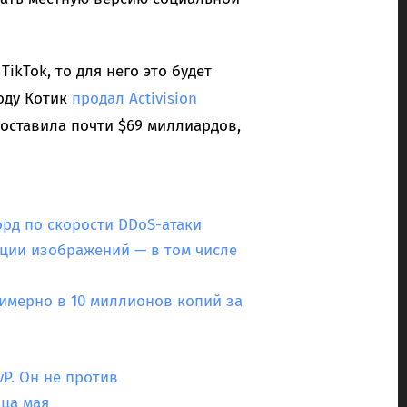
ikTok, то для него это будет
году Котик
продал Activision
составила почти $69 миллиардов,
орд по скорости DDoS-атаки
ации изображений — в том числе
римерно в 10 миллионов копий за
vP. Он не против
нца мая