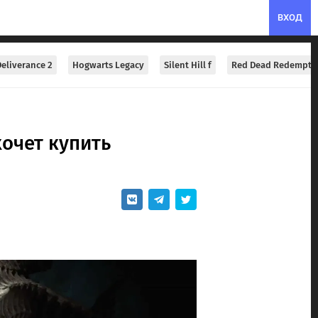
ВХОД
eliverance 2
Hogwarts Legacy
Silent Hill f
Red Dead Redempti
хочет купить