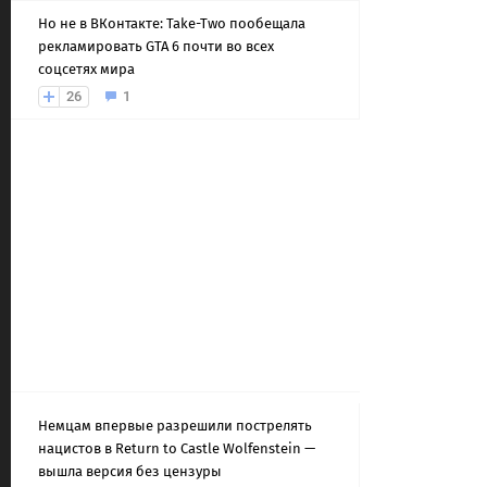
Но не в ВКонтакте: Take-Two пообещала
рекламировать GTA 6 почти во всех
соцсетях мира
26
1
Немцам впервые разрешили пострелять
нацистов в Return to Castle Wolfenstein —
вышла версия без цензуры