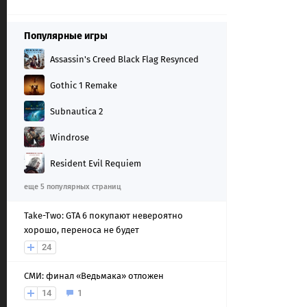
Популярные игры
Assassin's Creed Black Flag Resynced
Gothic 1 Remake
Subnautica 2
Windrose
Resident Evil Requiem
еще 5 популярных страниц
Take-Two: GTA 6 покупают невероятно
хорошо, переноса не будет
24
СМИ: финал «Ведьмака» отложен
14
1