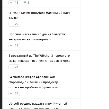
18
1
Crimson Desert получила маленький патч
1.17.00
22
Прогноз магнитных бурь на 8 августа:
вечером может поштормить
18
Вырезанный из The Witcher 3 пересмотр
сюжетных сцен вернули с помощью мода
25
EA считала Dragon Age слишком
старомодной: бывший продюсер
объясняет проблемы франшизы
23
Ubisoft решила раздать игру 14-летней
давности, но что-то пошло не так