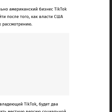
льно американский бизнес TikTok
ти после того, как власти США
к рассмотрению.
владеющей TikTok, будет два
дать местную версию социальной