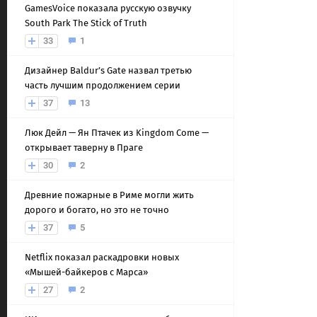
GamesVoice показала русскую озвучку
South Park The Stick of Truth
33
1
Дизайнер Baldur’s Gate назвал третью
часть лучшим продолжением серии
37
13
Люк Дейл — Ян Птачек из Kingdom Come —
открывает таверну в Праге
30
2
Древние пожарные в Риме могли жить
дорого и богато, но это не точно
37
5
Netflix показал раскадровки новых
«Мышей-байкеров с Марса»
27
2