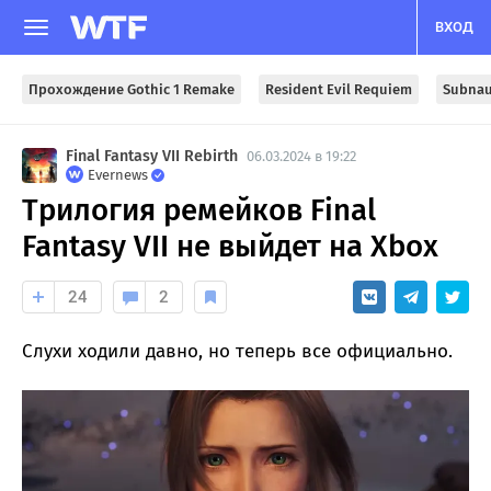
ВХОД
Прохождение Gothic 1 Remake
Resident Evil Requiem
Subnau
Final Fantasy VII Rebirth
06.03.2024 в 19:22
Evernews
Трилогия ремейков Final
Fantasy VII не выйдет на Xbox
24
2
Слухи ходили давно, но теперь все официально.