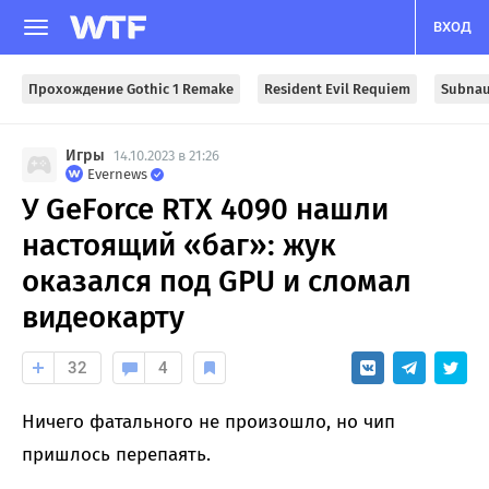
ВХОД
Прохождение Gothic 1 Remake
Resident Evil Requiem
Subnau
Игры
14.10.2023 в 21:26
Evernews
У GeForce RTX 4090 нашли
настоящий «баг»: жук
оказался под GPU и сломал
видеокарту
32
4
Ничего фатального не произошло, но чип
пришлось перепаять.