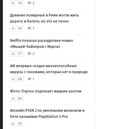
14
2
Древние пожарные в Риме могли жить
дорого и богато, но это не точно
14
1
Netflix показал раскадровки новых
«Мышей-байкеров с Марса»
17
2
ИИ впервые создал жизнеспособные
вирусы с геномами, которых нет в природе
24
1
Фото: Плутон подтекает жидким азотом
20
Апскейл PSSR 2 по умолчанию включили в
бете прошивки PlayStation 5 Pro
19