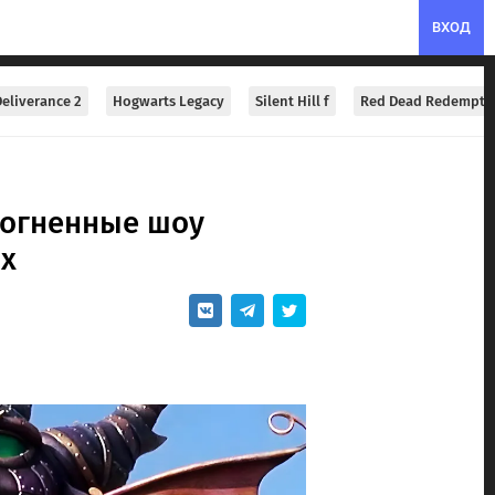
ВХОД
eliverance 2
Hogwarts Legacy
Silent Hill f
Red Dead Redempti
 огненные шоу
ах