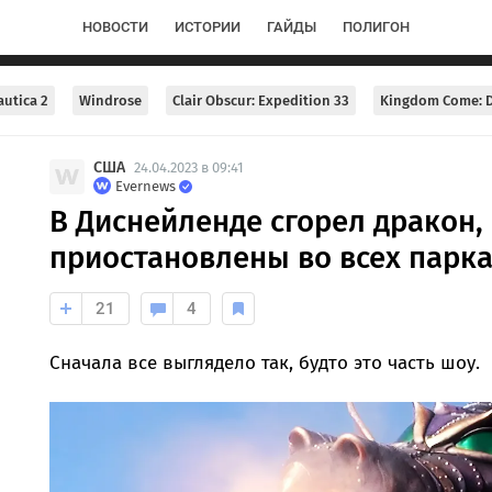
НОВОСТИ
ИСТОРИИ
ГАЙДЫ
ПОЛИГОН
utica 2
Windrose
Clair Obscur: Expedition 33
Kingdom Come: D
США
24.04.2023 в 09:41
Evernews
В Диснейленде сгорел дракон,
приостановлены во всех парк
21
4
Сначала все выглядело так, будто это часть шоу.