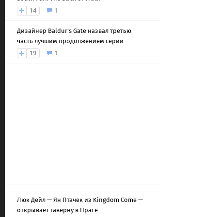
14
1
Дизайнер Baldur’s Gate назвал третью
часть лучшим продолжением серии
19
1
Люк Дейл — Ян Птачек из Kingdom Come —
открывает таверну в Праге