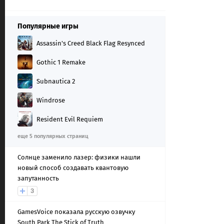
Популярные игры
Assassin's Creed Black Flag Resynced
Gothic 1 Remake
Subnautica 2
Windrose
Resident Evil Requiem
еще 5 популярных страниц
Солнце заменило лазер: физики нашли
новый способ создавать квантовую
запутанность
3
GamesVoice показала русскую озвучку
South Park The Stick of Truth