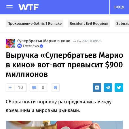
ВХОД
Прохождение Gothic 1 Remake
Resident Evil Requiem
Subnau
Супербратья Марио в кино
24.04.2023 в 09:28
Evernews
Выручка «Супербратьев Марио
в кино» вот-вот превысит $900
миллионов
10
0
Сборы почти поровну распределились между
домашним и мировым рынками.