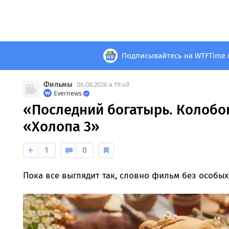
Подписывайтесь на WTFTime 
Фильмы
06.08.2026 в 19:49
Evernews
«Последний богатырь. Колобо
«Холопа 3»
1
0
Пока все выглядит так, словно фильм без особы