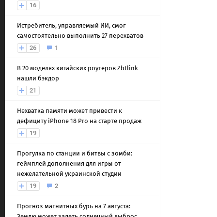
16
Истребитель, управляемый ИИ, смог
самостоятельно выполнить 27 перехватов
26
1
В 20 моделях китайских роутеров Zbtlink
нашли бэкдор
21
Нехватка памяти может привести к
дефициту iPhone 18 Pro на старте продаж
19
Прогулка по станции и битвы с зомби:
геймплей дополнения для игры от
нежелательной украинской студии
19
2
Прогноз магнитных бурь на 7 августа:
Землю может задеть солнечный выброс