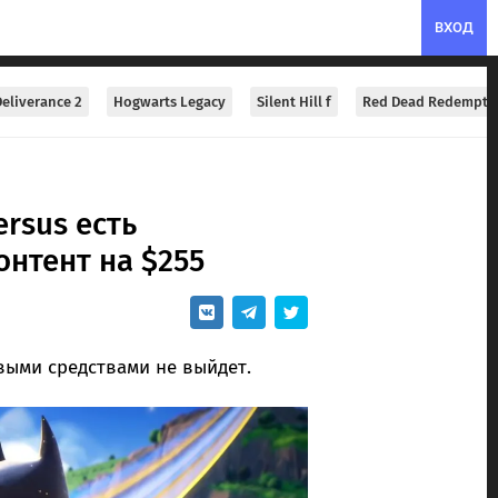
ВХОД
eliverance 2
Hogwarts Legacy
Silent Hill f
Red Dead Redempti
rsus есть
нтент на $255
выми средствами не выйдет.