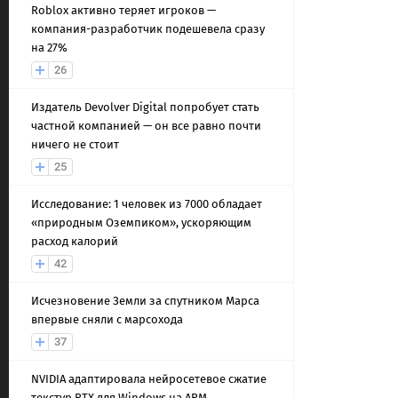
Roblox активно теряет игроков —
компания-разработчик подешевела сразу
на 27%
26
Издатель Devolver Digital попробует стать
частной компанией — он все равно почти
ничего не стоит
25
Исследование: 1 человек из 7000 обладает
«природным Оземпиком», ускоряющим
расход калорий
42
Исчезновение Земли за спутником Марса
впервые сняли с марсохода
37
NVIDIA адаптировала нейросетевое сжатие
текстур RTX для Windows на ARM