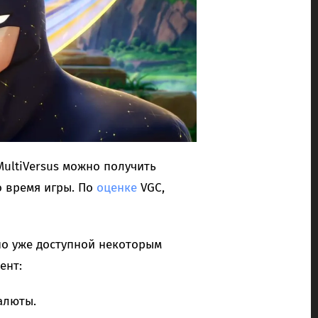
MultiVersus можно получить
о время игры. По
оценке
VGC,
но уже доступной некоторым
ент:
алюты.