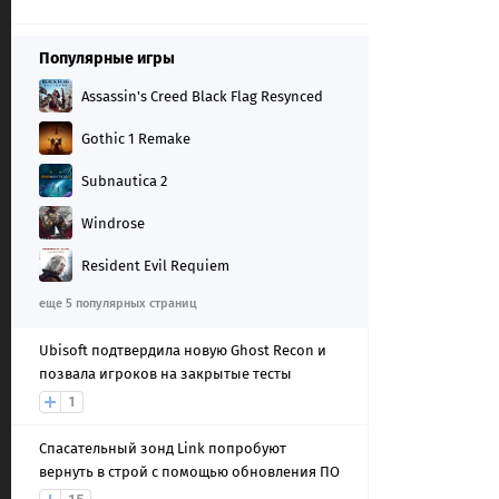
Популярные игры
Assassin's Creed Black Flag Resynced
Gothic 1 Remake
Subnautica 2
Windrose
Resident Evil Requiem
еще 5 популярных страниц
Ubisoft подтвердила новую Ghost Recon и
позвала игроков на закрытые тесты
1
Спасательный зонд Link попробуют
вернуть в строй с помощью обновления ПО