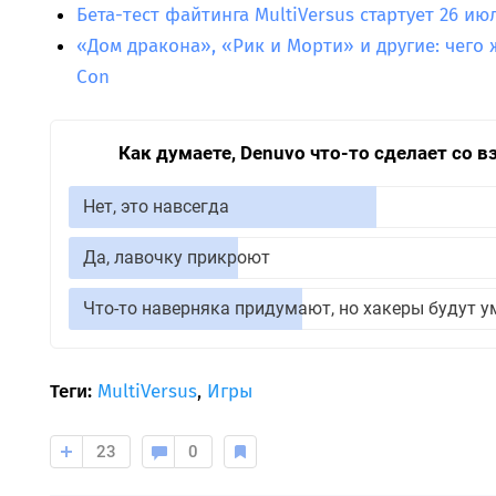
Бета-тест файтинга MultiVersus стартует 26 и
«Дом дракона», «Рик и Морти» и другие: чего ж
Con
Как думаете, Denuvo что-то сделает со 
Нет, это навсегда
Да, лавочку прикроют
Что-то наверняка придумают, но хакеры будут у
Теги:
MultiVersus
,
Игры
23
0