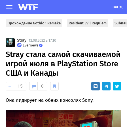
ВХОД
Прохождение Gothic 1 Remake
Resident Evil Requiem
Subnau
Stray
12.08.2022 в 17:10
Evernews
Stray стала самой скачиваемой
игрой июля в PlayStation Store
США и Канады
15
0
Она лидирует на обеих консолях Sony.