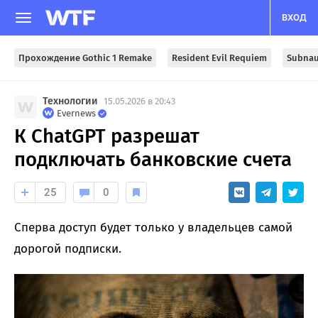
ВХОД
Прохождение Gothic 1 Remake
Resident Evil Requiem
Subnau
Технологии
15.05.2026 в 20:43
Evernews
К ChatGPT разрешат
подключать банковские счета
25
0
Сперва доступ будет только у владельцев самой
дорогой подписки.