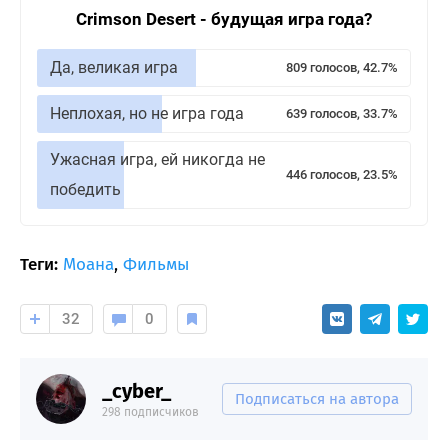
Crimson Desert - будущая игра года?
Да, великая игра
809 голосов, 42.7%
Неплохая, но не игра года
639 голосов, 33.7%
Ужасная игра, ей никогда не
446 голосов, 23.5%
победить
Теги:
Моана
,
Фильмы
32
0
_cyber_
Подписаться на автора
298 подписчиков