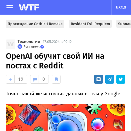
ВХОД
Прохождение Gothic 1 Remake
Resident Evil Requiem
Subnau
Технологии
17.05.2024 в 09:12
Evernews
OpenAI обучит свой ИИ на
постах с Reddit
19
0
Точно такой же источник данных есть и у Google.