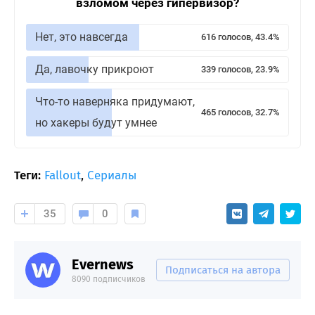
взломом через гипервизор?
Нет, это навсегда
616 голосов, 43.4%
Да, лавочку прикроют
339 голосов, 23.9%
Что-то наверняка придумают,
465 голосов, 32.7%
но хакеры будут умнее
Теги:
Fallout
,
Сериалы
35
0
Evernews
Подписаться на автора
8090 подписчиков