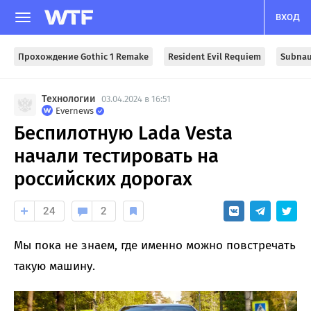
ВХОД
Прохождение Gothic 1 Remake
Resident Evil Requiem
Subnau
Технологии
03.04.2024 в 16:51
Evernews
Беспилотную Lada Vesta
начали тестировать на
российских дорогах
24
2
Мы пока не знаем, где именно можно повстречать
такую машину.