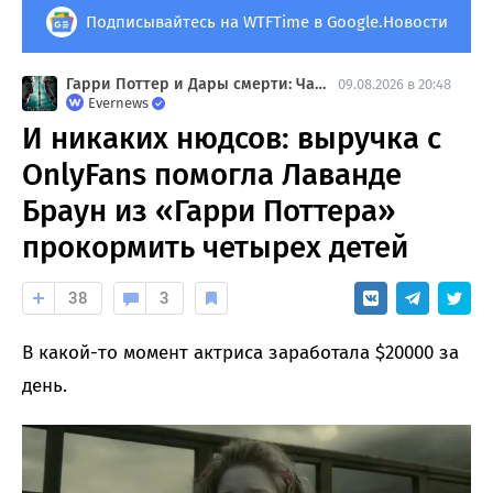
Подписывайтесь на WTFTime в Google.Новости
Гарри Поттер и Дары смерти: Часть 2
09.08.2026 в 20:48
Evernews
И никаких нюдсов: выручка с
OnlyFans помогла Лаванде
Браун из «Гарри Поттера»
прокормить четырех детей
38
3
В какой-то момент актриса заработала $20000 за
день.