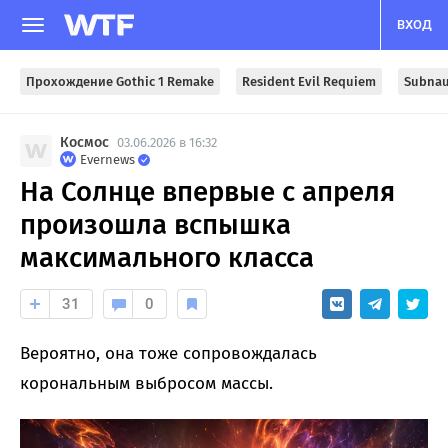
ВХОД
Прохождение Gothic 1 Remake
Resident Evil Requiem
Subnau
Космос
03.06.2026 в 16:32
Evernews
На Солнце впервые с апреля
произошла вспышка
максимального класса
31
0
Вероятно, она тоже сопровождалась
корональным выбросом массы.