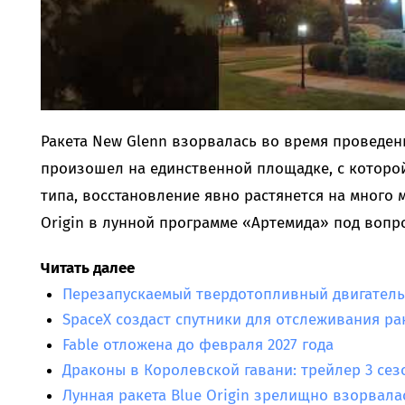
Ракета New Glenn взорвалась во время проведен
произошел на единственной площадке, с которой
типа, восстановление явно растянется на много 
Origin в лунной программе «Артемида» под вопр
Читать далее
Перезапускаемый твердотопливный двигател
SpaceX создаст спутники для отслеживания ра
Fable отложена до февраля 2027 года
Драконы в Королевской гавани: трейлер 3 се
Лунная ракета Blue Origin зрелищно взорвала