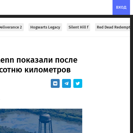
ВХОД
eliverance 2
Hogwarts Legacy
Silent Hill f
Red Dead Redempti
lenn показали после
 сотню километров
.