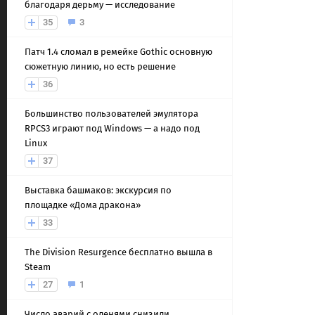
благодаря дерьму — исследование
35
3
Патч 1.4 сломал в ремейке Gothic основную
сюжетную линию, но есть решение
36
Большинство пользователей эмулятора
RPCS3 играют под Windows — а надо под
Linux
37
Выставка башмаков: экскурсия по
площадке «Дома дракона»
33
The Division Resurgence бесплатно вышла в
Steam
27
1
Число аварий с оленями снизили