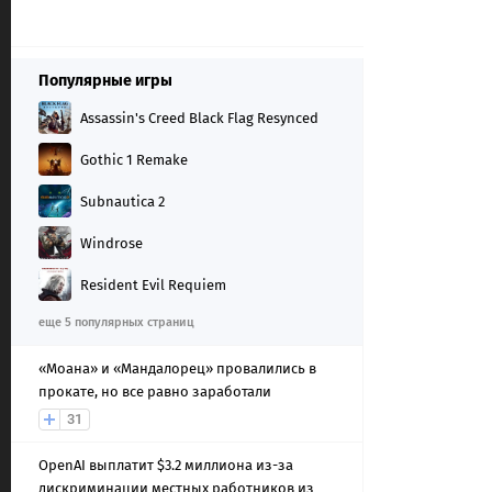
Популярные игры
Assassin's Creed Black Flag Resynced
Gothic 1 Remake
Subnautica 2
Windrose
Resident Evil Requiem
еще 5 популярных страниц
«Моана» и «Мандалорец» провалились в
прокате, но все равно заработали
31
OpenAI выплатит $3.2 миллиона из-за
дискриминации местных работников из