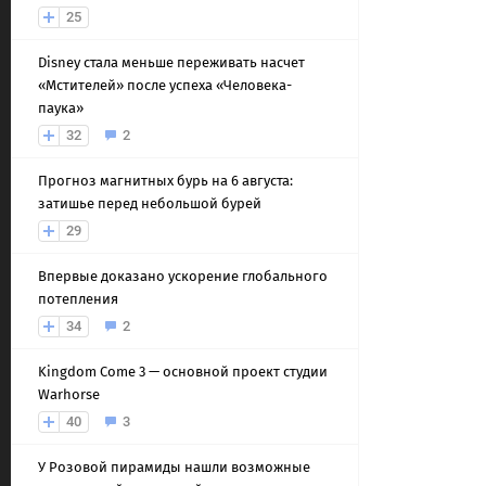
25
Disney стала меньше переживать насчет
«Мстителей» после успеха «Человека-
паука»
32
2
Прогноз магнитных бурь на 6 августа:
затишье перед небольшой бурей
29
Впервые доказано ускорение глобального
потепления
34
2
Kingdom Come 3 — основной проект студии
Warhorse
40
3
У Розовой пирамиды нашли возможные