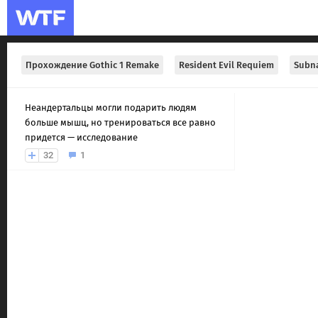
Прохождение Gothic 1 Remake
Resident Evil Requiem
Subna
Неандертальцы могли подарить людям
больше мышц, но тренироваться все равно
придется — исследование
32
1