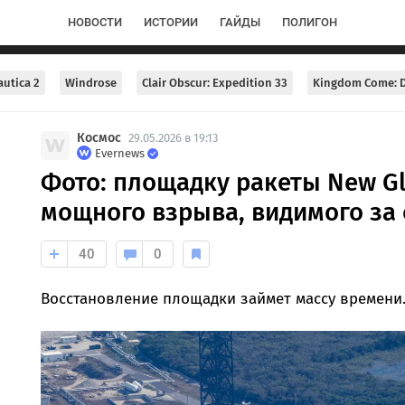
НОВОСТИ
ИСТОРИИ
ГАЙДЫ
ПОЛИГОН
utica 2
Windrose
Clair Obscur: Expedition 33
Kingdom Come: D
Космос
29.05.2026 в 19:13
Evernews
Фото: площадку ракеты New G
мощного взрыва, видимого за
40
0
Восстановление площадки займет массу времени