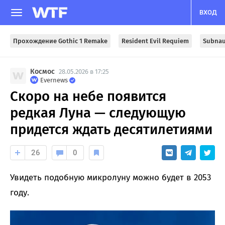
ВХОД
Прохождение Gothic 1 Remake
Resident Evil Requiem
Subnau
Космос
28.05.2026 в 17:25
Evernews
Скоро на небе появится
редкая Луна — следующую
придется ждать десятилетиями
26
0
Увидеть подобную микролуну можно будет в 2053
году.