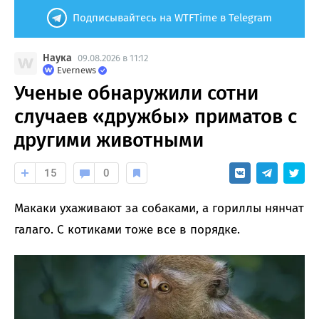
Подписывайтесь на WTFTime в Telegram
Наука
09.08.2026 в 11:12
Evernews
Ученые обнаружили сотни
случаев «дружбы» приматов с
другими животными
15
0
Макаки ухаживают за собаками, а гориллы нянчат
галаго. С котиками тоже все в порядке.