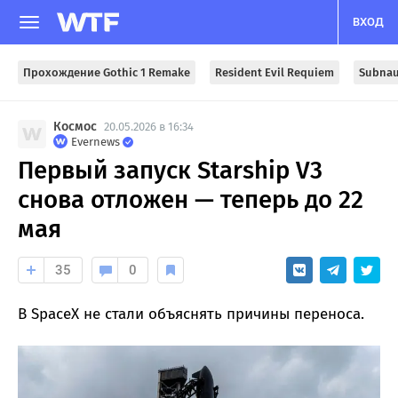
ВХОД
Прохождение Gothic 1 Remake
Resident Evil Requiem
Subnau
Космос
20.05.2026 в 16:34
Evernews
Первый запуск Starship V3
снова отложен — теперь до 22
мая
35
0
В SpaceX не стали объяснять причины переноса.