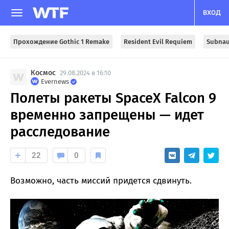
ВХОД
Прохождение Gothic 1 Remake
Resident Evil Requiem
Subnau
Космос
29.08.2024 в 16:10
Evernews
Полеты ракеты SpaceX Falcon 9
временно запрещены — идет
расследование
22
0
Возможно, часть миссий придется сдвинуть.