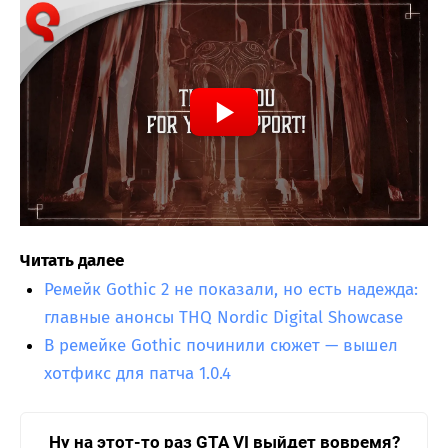
Читать далее
Ремейк Gothic 2 не показали, но есть надежда:
главные анонсы THQ Nordic Digital Showcase
В ремейке Gothic починили сюжет — вышел
хотфикс для патча 1.0.4
Ну на этот-то раз GTA VI выйдет вовремя?