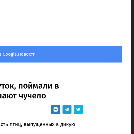
в Google.Новости
уток, поймали в
лают чучело
сть птиц, выпущенных в дикую