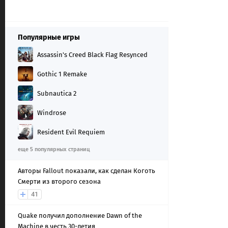
Популярные игры
Assassin's Creed Black Flag Resynced
Gothic 1 Remake
Subnautica 2
Windrose
Resident Evil Requiem
еще 5 популярных страниц
Авторы Fallout показали, как сделан Коготь
Смерти из второго сезона
41
Quake получил дополнение Dawn of the
Machine в честь 30-летия