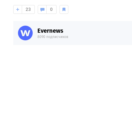
23
0
Evernews
8090 подписчиков