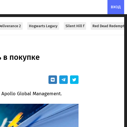
ВХОД
eliverance 2
Hogwarts Legacy
Silent Hill f
Red Dead Redempti
ь в покупке
 Apollo Global Management.