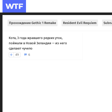
Прохождение Gothic 1 Remake
Resident Evil Requiem
Subna
Кота, 3 года жравшего редких уток,
поймали в Новой Зеландии — из него
сделают чучело
49
6