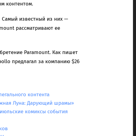
ым контентом.
. Самый известный из них —
amount рассматривают ее
обретение Paramount. Как пишет
ollo предлагал за компанию $26
легального контента
ежная Луна: Дарующий шрамы»
 июльские комиксы события
ков