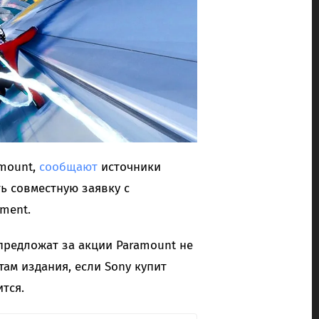
amount,
сообщают
источники
ь совместную заявку с
ment.
 предложат за акции Paramount не
там издания, если Sony купит
тся.