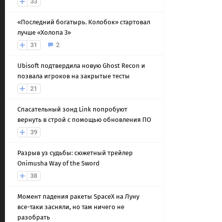
33
«Последний богатырь. Колобок» стартовал
лучше «Холопа 3»
31
2
Ubisoft подтвердила новую Ghost Recon и
позвала игроков на закрытые тесты
21
Спасательный зонд Link попробуют
вернуть в строй с помощью обновления ПО
39
Разрыв уз судьбы: сюжетный трейлер
Onimusha Way of the Sword
38
Момент падения ракеты SpaceX на Луну
все-таки засняли, но там ничего не
разобрать